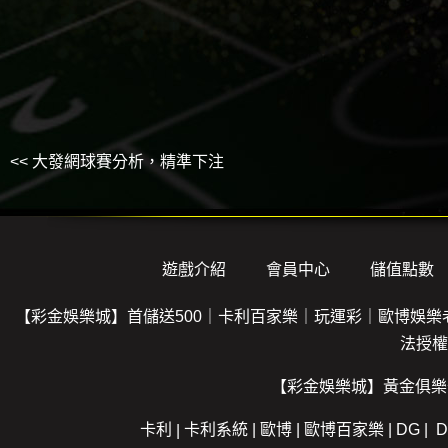
<<
大發網球賽分析，精準下注
遊戲介紹
會員中心
儲值點數
【彩金娛樂城】首儲送500｜卡利百家樂｜玩運彩｜歐博娛
法授權
【彩金娛樂城】黃金俱樂部
卡利
卡利系統
|
歐博
|
歐博百家樂
|
DG
|
|