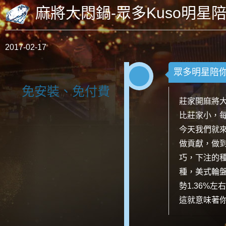
麻將大悶鍋-眾多Kuso明星陪
2017-02-17
眾多明星陪你
免安裝、免付費
莊家開
麻將
比莊家小，
今天我們就
做貢獻，做
巧，下注的
種，美式輪盤
勢1.36%
這就意味著你