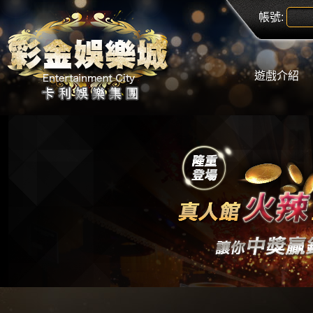
帳號:
遊戲介紹