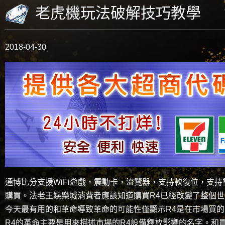
老虎機玩法破解技巧教學
2018-04-30
通博比分
支援WiFi遊戲，震動卡，流覽器，支持軟復位，支
購買。
法老王娛樂城
消費者應該知道購買R4已經改變了整個世界
今天最有用的和革命導致革命的可能性僅顯示R4是在市場買的
R4的革命主要是用來描述市場的R4設備釋放影響的名字。和