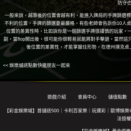
防守
一般來說，越靠後的位置會越有利，能進入牌局的手牌篩選標
不利的位置，手牌的篩選要最嚴格，有些老師會告訴你10人桌的
位置的差異性時，比如說你是一個篩選手牌很謹慎的玩家，一
副，當flop開出後，很可能你很輕易就能將對手擊退，當然
後位置的差異性，才能掌握住形勢，在德州撲克桌
<<
娛樂城送點數快邀朋友一起來
遊戲介紹
會員中心
儲值點數
【彩金娛樂城】首儲送500｜卡利百家樂｜玩運彩｜歐博娛
法授權